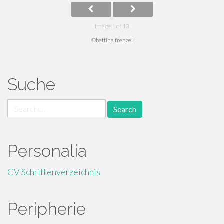
Image 1 of 13
©bettina frenzel
Suche
Search for:
Personalia
CV Schriftenverzeichnis
Peripherie